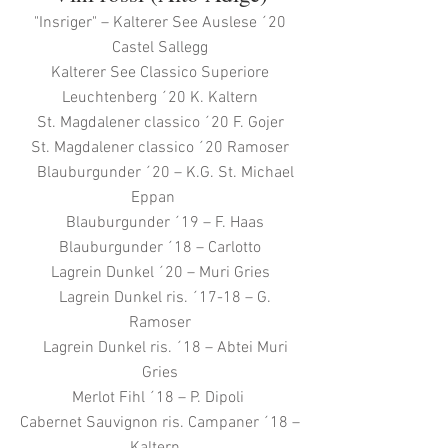
"Insriger" – Kalterer See Auslese
´20
Castel Sallegg
Kalterer See Classico Superiore
Leuchtenberg ´20 K. Kaltern
St. Magdalener classico ´20 F. Gojer
St. Magdalener classico ´20 Ramoser
Blauburgunder ´20 – K.G. St. Michael
Eppan
Blauburgunder ´19 – F. Haas
Blauburgunder ´18 – Carlotto
Lagrein Dunkel ´20 – Muri Gries
Lagrein Dunkel ris. ´17-18 – G.
Ramoser
Lagrein Dunkel ris. ´18 – Abtei Muri
Gries
Merlot Fihl ´18 – P. Dipoli
Cabernet Sauvignon ris. Campaner ´18 –