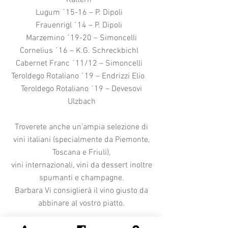
Kaltern
Lugum ´15-16 – P. Dipoli
Frauenrigl ´14 – P. Dipoli
Marzemino ´19-20 – Simoncelli
Cornelius ´16 – K.G. Schreckbichl
Cabernet Franc ´11/12 – Simoncelli
Teroldego Rotaliano ´19 – Endrizzi Elio
Teroldego
Rotaliano ´19 – Devesovi
Ulzbach
Troverete anche un'ampia selezione di
vini italiani (specialmente da Piemonte,
Toscana e Friuli),
vini internazionali, vini da dessert inoltre
spumanti e champagne.
Barbara Vi consiglierà il vino giusto da
abbinare al vostro piatto.