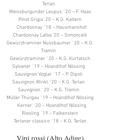
Terlan
Weissburgunder Leupus ´20 – F. Haas
Pinot Grigio´20 – K.G. Kaltern
Chardonnay ´18 – Hausmannhof
Chardonnay Lafoa '20 – Simoncelli
Gewürztraminer Nussbaumer ´20 – K.G.
Tramin
Gewürztraminer ´20 – K.G. Kurtatsch
Sylvaner ´19 – Hoandlhof Nössing
Sauvignon Voglar ´17 – P. Dipoli
Sauvignon Winkl ´20 – K.G. Terlan
Sauvignon ´20 – K.G. Tramin
Müller Thurgau ´19 – Hoandlhof Nössing
Kerner ´20 – Hoandlhof Nössing
Riesling ´19 – Falkenstein
Terlaner classico ´18 – K.G. Terlan
Vini rossi (Alto Adige)